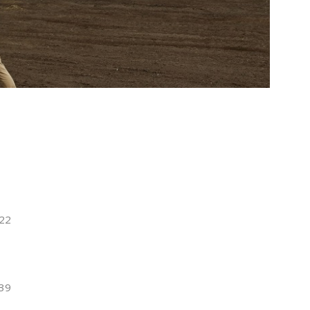
0.22
5
6.39