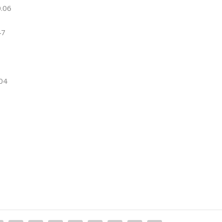
50.06
.47
5.04
1