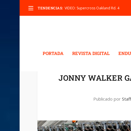
TENDENCIAS:
VIDEO: Supercross Oakland Rd. 4
PORTADA
REVISTA DIGITAL
ENDU
JONNY WALKER GA
Publicado por
Staf