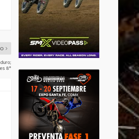
MO
nduro;
es 8°