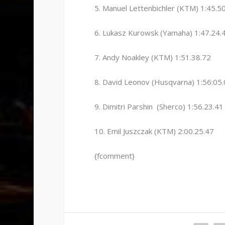
5. Manuel Lettenbichler (KTM) 1:45.
6. Lukasz Kurowsk (Yamaha) 1:47.24
7. Andy Noakley (KTM) 1:51.38.72
8. David Leonov (Husqvarna) 1:56:0
9. Dimitri Parshin (Sherco) 1:56.23.4
10. Emil Juszczak (KTM) 2:00.25.47
{fcomment}