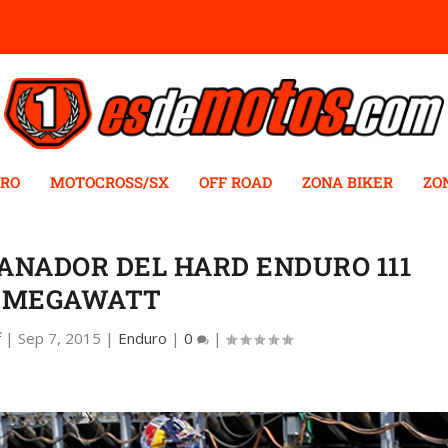
RO
MOTOCROSS/SX
OFF ROAD
ZONA BIKER
ZO
NADOR DEL HARD ENDURO 111
MEGAWATT
f
|
Sep 7, 2015
|
Enduro
|
0
|