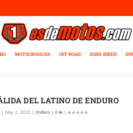
RO
MOTOCROSS/SX
OFF ROAD
ZONA BIKER
ZO
ÁLIDA DEL LATINO DE ENDURO
|
May 2, 2022
|
Enduro
|
0
|