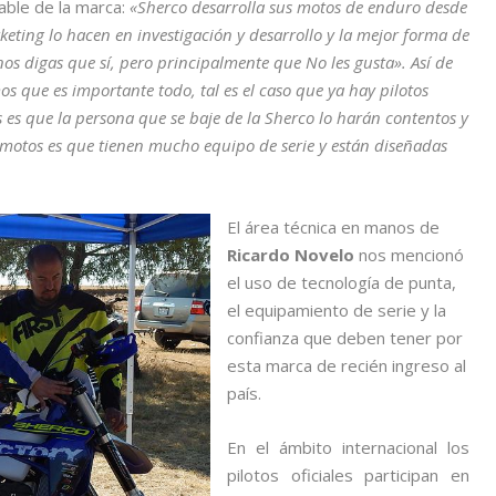
able de la marca:
«Sherco desarrolla sus motos de enduro desde
eting lo hacen en investigación y desarrollo y la mejor forma de
os digas que sí, pero principalmente que No les gusta». Así de
 que es importante todo, tal es el caso que ya hay pilotos
s es que la persona que se baje de la Sherco lo harán contentos y
s motos es que tienen mucho equipo de serie y están diseñadas
El área técnica en manos de
Ricardo Novelo
nos mencionó
el uso de tecnología de punta,
el equipamiento de serie y la
confianza que deben tener por
esta marca de recién ingreso al
país.
En el ámbito internacional los
pilotos oficiales participan en