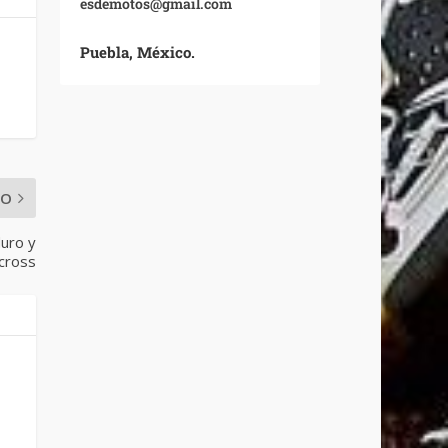
esdemotos@gmail.com
Puebla, México.
MO
duro y
cross