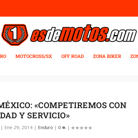
RO
MOTOCROSS/SX
OFF ROAD
ZONA BIKER
ZO
MÉXICO: «COMPETIREMOS CON
DAD Y SERVICIO»
|
Ene 29, 2014
|
Enduro
|
0
|