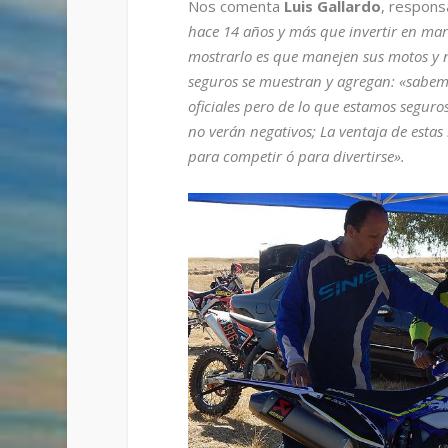
Nos comenta
Luis Gallardo
, respons
hace 14 años y más que invertir en mark
mostrarlo es que manejen sus motos y n
seguros se muestran y agregan: «sabemos
oficiales pero de lo que estamos seguro
no verán negativos; La ventaja de esta
para competir ó para divertirse».