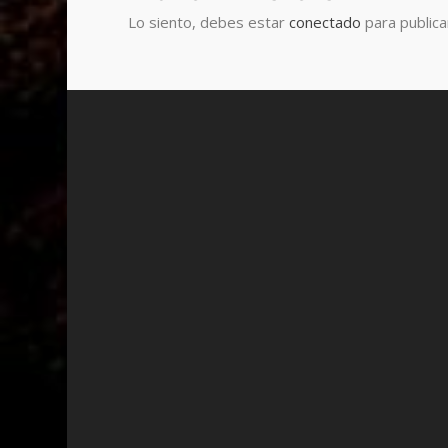
Lo siento, debes estar
conectado
para publica