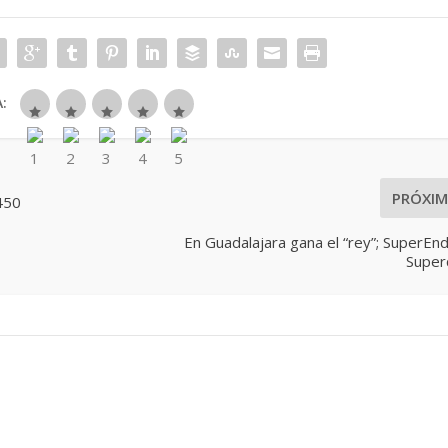
:
PRÓXI
450
En Guadalajara gana el “rey”; SuperEn
Super