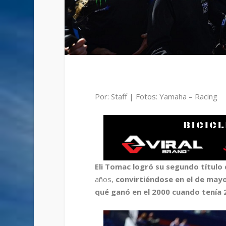
Por: Staff | Fotos: Yamaha – Racing
Eli Tomac logró su segundo título
años,
convirtiéndose en el de mayo
qué ganó en el 2000 cuando tenía 