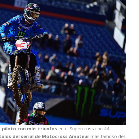
° piloto con más triunfos
en el Supercross con 44,
ítulos del serial de Motocross Amateur
más famoso del