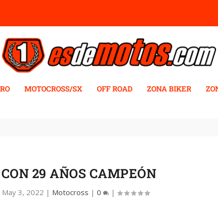
RO
MOTOCROSS/SX
OFF ROAD
ZONA BIKER
ZO
, CON 29 AÑOS CAMPEÓN
|
May 3, 2022
|
Motocross
|
0
|