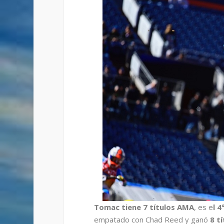
Tomac tiene 7 títulos AMA
, es e
l 4
empatado con Chad Reed y ganó
8 t