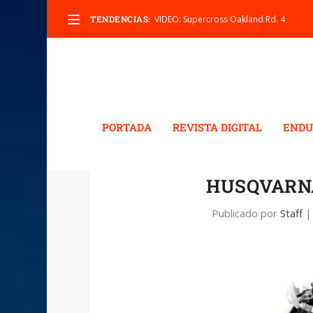
TENDENCIAS:
VIDEO: Supercross Oakland Rd. 4
PORTADA
REVISTA DIGITAL
ENDU
HUSQVARNA
Publicado por
Staff