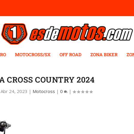
RO
MOTOCROSS/SX
OFF ROAD
ZONA BIKER
ZO
 CROSS COUNTRY 2024
|
Abr 24, 2023
|
Motocross
|
0
|