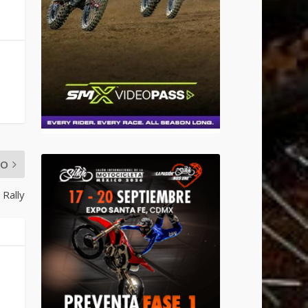
MO
 Rally