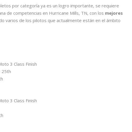
oletos por categoría ya es un logro importante, se requiere
a de competencias en Hurricane Mills, TN, con los
mejores
do varios de los pilotos que actualmente están en el ámbito
to 3 Class Finish
 25th
th
to 3 Class Finish
th