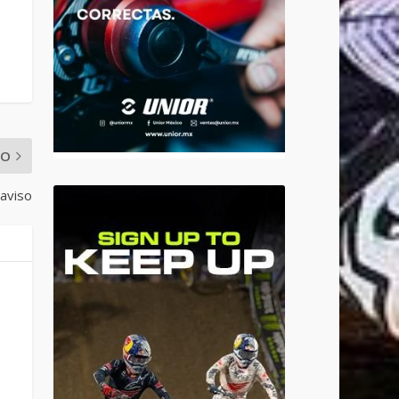
MO
 aviso