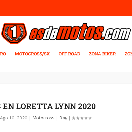
RO
MOTOCROSS/SX
OFF ROAD
ZONA BIKER
ZO
 EN LORETTA LYNN 2020
|
Ago 10, 2020
|
Motocross
|
0
|