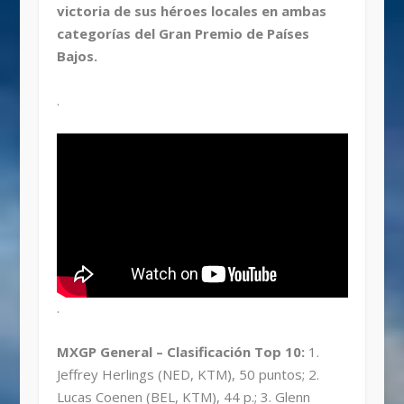
victoria de sus héroes locales en ambas
categorías del Gran Premio de Países
Bajos.
.
.
MXGP General – Clasificación Top 10:
1.
Jeffrey Herlings (NED, KTM), 50 puntos; 2.
Lucas Coenen (BEL, KTM), 44 p.; 3. Glenn