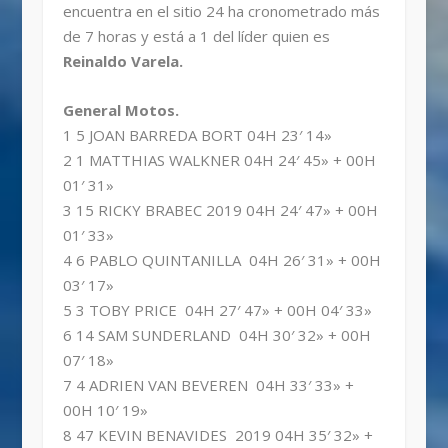
encuentra en el sitio 24 ha cronometrado más
de 7 horas y está a 1 del líder quien es
Reinaldo Varela.
General Motos.
1 5 JOAN BARREDA BORT 04H 23′ 14»
2 1 MATTHIAS WALKNER 04H 24′ 45» + 00H
01′ 31»
3 15 RICKY BRABEC 2019 04H 24′ 47» + 00H
01′ 33»
4 6 PABLO QUINTANILLA 04H 26′ 31» + 00H
03′ 17»
5 3 TOBY PRICE 04H 27′ 47» + 00H 04′ 33»
6 14 SAM SUNDERLAND 04H 30′ 32» + 00H
07′ 18»
7 4 ADRIEN VAN BEVEREN 04H 33′ 33» +
00H 10′ 19»
8 47 KEVIN BENAVIDES 2019 04H 35′ 32» +