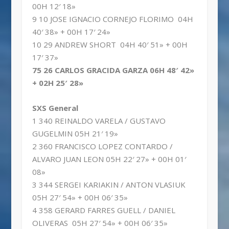
00H 12′ 18»
9 10 JOSE IGNACIO CORNEJO FLORIMO 04H
40′ 38» + 00H 17′ 24»
10 29 ANDREW SHORT 04H 40′ 51» + 00H
17′ 37»
75 26 CARLOS GRACIDA GARZA 06H 48′ 42»
+ 02H 25′ 28»
SXS General
1 340 REINALDO VARELA / GUSTAVO
GUGELMIN 05H 21′ 19»
2 360 FRANCISCO LOPEZ CONTARDO /
ALVARO JUAN LEON 05H 22′ 27» + 00H 01′
08»
3 344 SERGEI KARIAKIN / ANTON VLASIUK
05H 27′ 54» + 00H 06′ 35»
4 358 GERARD FARRES GUELL / DANIEL
OLIVERAS 05H 27′ 54» + 00H 06′ 35»