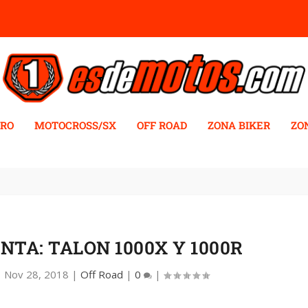
RO
MOTOCROSS/SX
OFF ROAD
ZONA BIKER
ZO
TA: TALON 1000X Y 1000R
|
Nov 28, 2018
|
Off Road
|
0
|