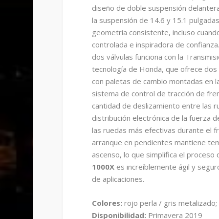
diseño de doble suspensión delantera 
la suspensión de 14.6 y 15.1 pulgadas
geometría consistente, incluso cuand
controlada e inspiradora de confianza
dos válvulas funciona con la Transmis
tecnología de Honda, que ofrece dos
con paletas de cambio montadas en la
sistema de control de tracción de fre
cantidad de deslizamiento entre las ru
distribución electrónica de la fuerza
las ruedas más efectivas durante el fr
arranque en pendientes mantiene temp
ascenso, lo que simplifica el proces
1000X
es increíblemente ágil y seg
de aplicaciones.
Colores:
rojo perla / gris metalizado;
Disponibilidad:
Primavera 2019