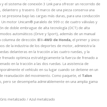
y el sistema de conexión 3 Link para ofrecer un recorrido de
, delantero y trasero. El marco de una pieza conserva una
o se presiona bajo las cargas más duras, para una conducción
. Un motor Unicam® paralelo de 999 cc de cuatro válvulas y
ión de doble embrague de alta tecnología (DCT) de alta
 modos automáticos (Drive y Sport), además de un manual
 columna de dirección.
El I-4WD de Honda,
el primer y único
nos de la industria de los deportes de motor, administra la
edas delanteras en la tracción a las cuatro ruedas, y la
 de frenado optimiza estratégicamente la fuerza de frenado a
enado en la tracción a las dos ruedas. La asistencia de
oralmente el vehículo en su lugar cuando se detiene en un
o de reanudación del movimiento. Como paquete, el
Talon
uro, pero se desempeña admirablemente en una amplia gama
 Gris metalizado / Azul metalizado