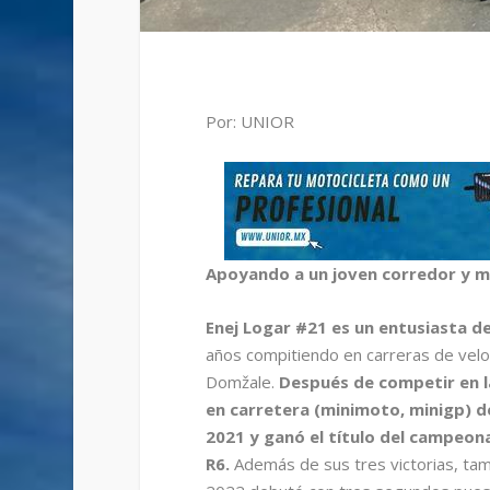
Por: UNIOR
Apoyando a un joven corredor y mú
Enej Logar #21 es un entusiasta d
años compitiendo en carreras de veloc
Domžale.
Después de competir en l
en carretera (minimoto, minigp) d
2021 y ganó el título del campeo
R6.
Además de sus tres victorias, tam