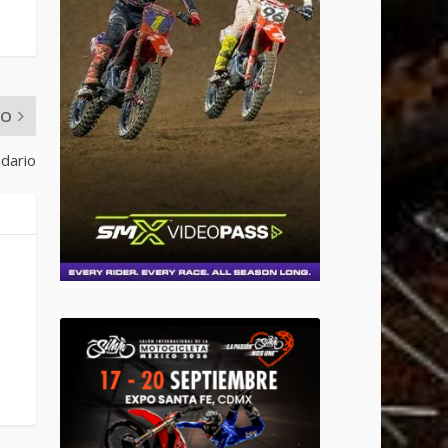
MO
ndario