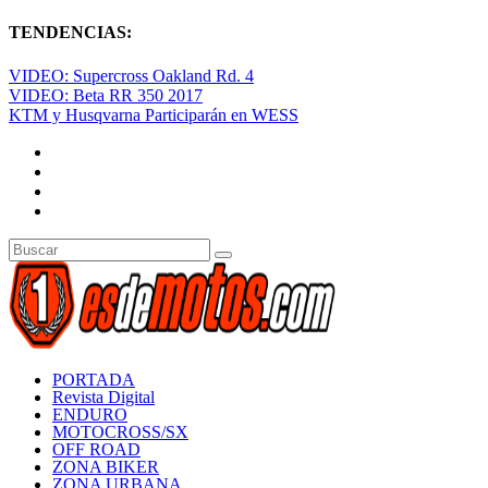
TENDENCIAS:
VIDEO: Supercross Oakland Rd. 4
VIDEO: Beta RR 350 2017
KTM y Husqvarna Participarán en WESS
PORTADA
Revista Digital
ENDURO
MOTOCROSS/SX
OFF ROAD
ZONA BIKER
ZONA URBANA