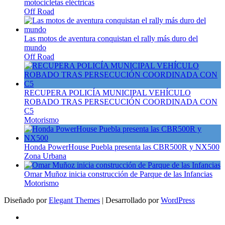
motocicletas eléctricas
Off Road
Las motos de aventura conquistan el rally más duro del
mundo
Off Road
RECUPERA POLICÍA MUNICIPAL VEHÍCULO
ROBADO TRAS PERSECUCIÓN COORDINADA CON
C5
Motorismo
Honda PowerHouse Puebla presenta las CBR500R y NX500
Zona Urbana
Omar Muñoz inicia construcción de Parque de las Infancias
Motorismo
Diseñado por
Elegant Themes
| Desarrollado por
WordPress