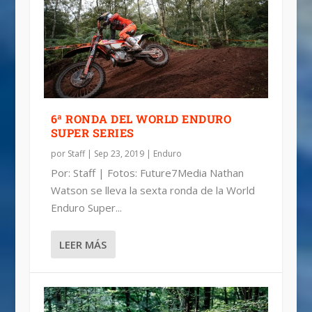
6ª RONDA DEL WORLD ENDURO
SUPER SERIES
por
Staff
|
Sep 23, 2019
|
Enduro
Por: Staff | Fotos: Future7Media Nathan
Watson se lleva la sexta ronda de la World
Enduro Super...
LEER MÁS