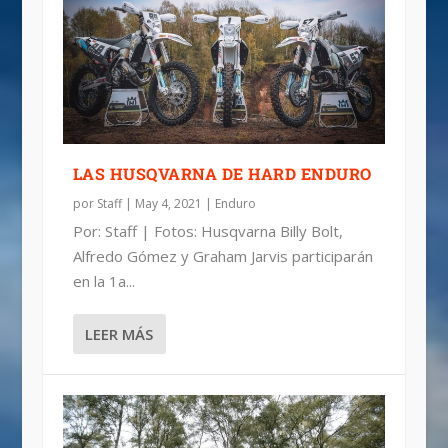
6ª RONDA DEL WORLD ENDURO SUPER
RESULTADOS: ROMANIACS PARA
LOS FAVORITOS DEL WESS 2019
BLAZUSIAK REGRESÓ Y GANÓ,
SERIES
LETTENBICHLER
SUPERENDURO
LAS HUSQVARNA DE HARD ENDURO
por
Staff
|
May 4, 2021
|
Enduro
Por: Staff | Fotos: Husqvarna Billy Bolt,
Alfredo Gómez y Graham Jarvis participarán
en la 1a...
LEER MÁS