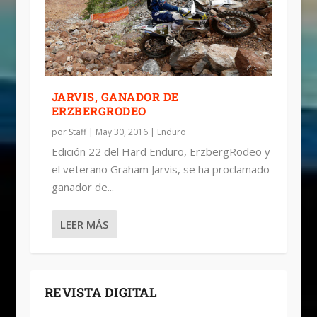
JARVIS, GANADOR DE
ERZBERGRODEO
por
Staff
|
May 30, 2016
|
Enduro
Edición 22 del Hard Enduro, ErzbergRodeo y
el veterano Graham Jarvis, se ha proclamado
ganador de...
LEER MÁS
REVISTA DIGITAL