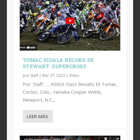
TOMAC IGUALA RÉCORD DE
STEWART: SUPERCROSS
por
Staff
|
Mar 27, 2023
|
Video
Por: Staff . . . 450SX Class Results Eli Tomac,
Cortez, Colo., Yamaha Cooper Webb,
Newport, N.C.,...
LEER MÁS