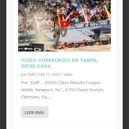
VIDEO: SUPERCROSS EN TAMPA,
WEBB GANA
por
Staff
|
Feb 12, 2023
|
Video
Por: Staff . . 450SX Class Results Cooper
Webb, Newport, N.C., KTM Chase Sexton,
Clermont, Fla.,...
LEER MÁS