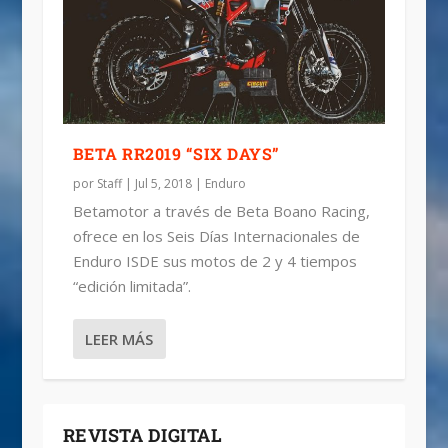
BETA RR2019 “SIX DAYS”
por
Staff
|
Jul 5, 2018
|
Enduro
Betamotor a través de Beta Boano Racing,
ofrece en los Seis Días Internacionales de
Enduro ISDE sus motos de 2 y 4 tiempos
“edición limitada”.
LEER MÁS
REVISTA DIGITAL