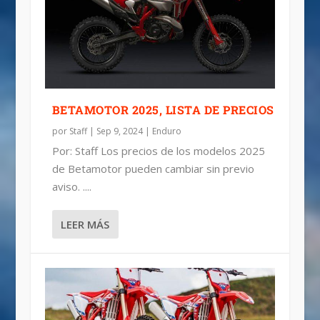
RX 300 Y 450 DE BETAMOTOR 2025
BETA DE CROSS RX 450 4T 2024
BETA ENDURO 2023
BETAMOTOR 2025, LISTA DE PRECIOS
por
Staff
|
Sep 9, 2024
|
Enduro
Por: Staff Los precios de los modelos 2025
de Betamotor pueden cambiar sin previo
aviso. ....
LEER MÁS