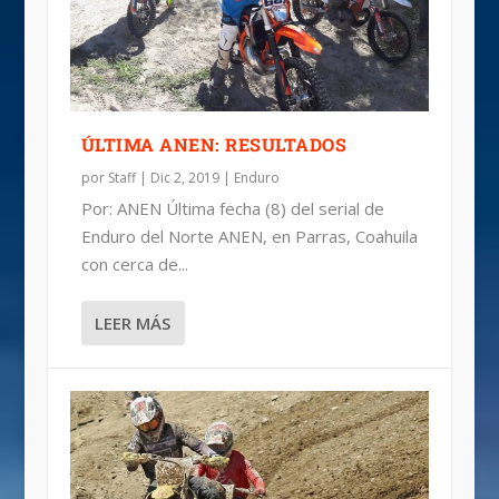
1ª FECHA REGIONAL ZONA NORTE MX
5ª EDICIÓN RUTA PUEBLOS MÁGICOS
LA FINAL DE ENDURO ANEN
RÉCORD EN TORREÓN; ENDURO ANEN
ÚLTIMA ANEN: RESULTADOS
por
Staff
|
Dic 2, 2019
|
Enduro
Por: ANEN Última fecha (8) del serial de
Enduro del Norte ANEN, en Parras, Coahuila
con cerca de...
LEER MÁS