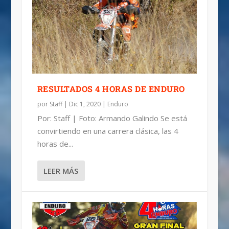
18ª EDICIÓN 4 HORAS MARCO MEDINA
TRADICIONALES 4 HORAS DE ENDURO
MARCO MEDINA
RESULTADOS 4 HORAS DE ENDURO
por
Staff
|
Dic 1, 2020
|
Enduro
Por: Staff | Foto: Armando Galindo Se está
convirtiendo en una carrera clásica, las 4
horas de...
LEER MÁS