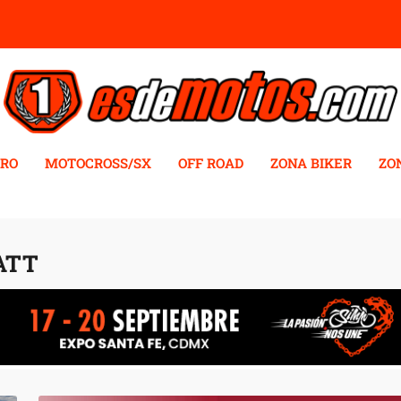
RO
MOTOCROSS/SX
OFF ROAD
ZONA BIKER
ZO
ATT