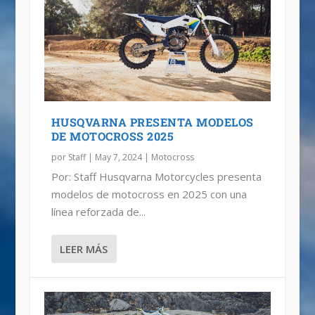
NUEVA GENERACIÓN DE HUSQVARNA
HUSQVARNA DE MOTOCROSS 2024
ENDURO 2024
HUSQVARNA PRESENTA MODELOS
DE MOTOCROSS 2025
por
Staff
|
May 7, 2024
|
Motocross
Por: Staff Husqvarna Motorcycles presenta
modelos de motocross en 2025 con una
línea reforzada de...
LEER MÁS