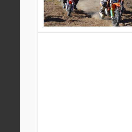
DIFÍCIL, ENDURO EN MOREL
Publicado por
Staff
|
Ene 30, 2017
|
Enduro