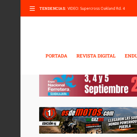
TENDENCIAS:
VIDEO: Supercross Oakland Rd. 4
PORTADA
REVISTA DIGITAL
END
ETIQUETA:
IMÁGENES.