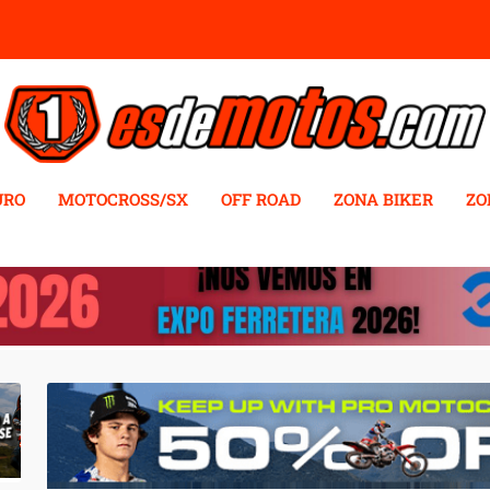
URO
MOTOCROSS/SX
OFF ROAD
ZONA BIKER
ZO