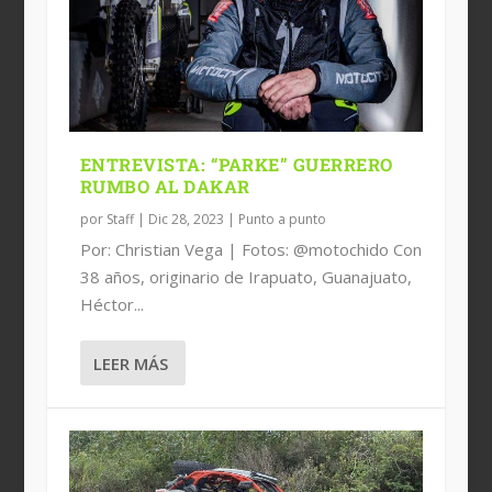
IRAPUATO XTREMO 2021
ENDURO EN SAN MIGUEL DE
XPILOTS LLEGA A IRAPUATO
ALLENDE, GUANAJUATO
ENTREVISTA: “PARKE” GUERRERO
RUMBO AL DAKAR
por
Staff
|
Dic 28, 2023
|
Punto a punto
Por: Christian Vega | Fotos: @motochido Con
38 años, originario de Irapuato, Guanajuato,
Héctor...
LEER MÁS