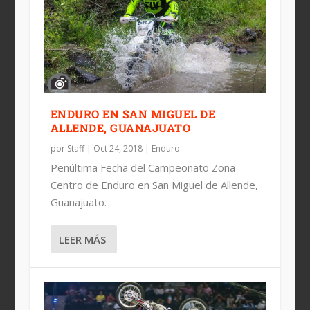
ENDURO EN SAN MIGUEL DE
ALLENDE, GUANAJUATO
por
Staff
|
Oct 24, 2018
|
Enduro
Penúltima Fecha del Campeonato Zona
Centro de Enduro en San Miguel de Allende,
Guanajuato.
LEER MÁS