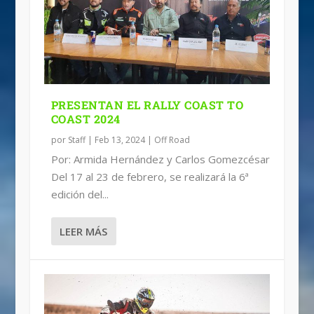
INTERNATIONAL GS TROPHY 2020
IMÁGENES, NACIONAL DE ENDURO,
QUALIFIER MÉXICO
JALCOMULCO
PRESENTAN EL RALLY COAST TO
COAST 2024
por
Staff
|
Feb 13, 2024
|
Off Road
Por: Armida Hernández y Carlos Gomezcésar
Del 17 al 23 de febrero, se realizará la 6ª
edición del...
LEER MÁS