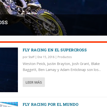
OSS
FLY RACING EN EL SUPERCROSS
por
Staff
|
Ene 15, 2018
|
Productos
Weston Peick, Justin Brayton, Josh Grant, Blake
Baggett, Ben Lamay y Adam Enticknap son los...
LEER MÁS
FLY RACING POR EL MUNDO