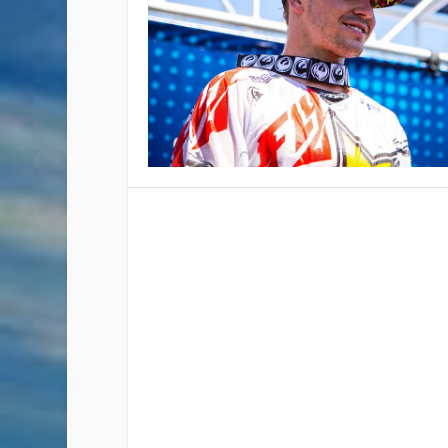
FLY RACING POR EL MUNDO
Publicado por
Staff
|
May 24, 2017
|
Productos