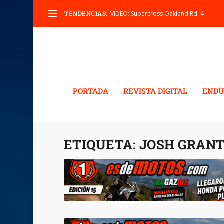
TENDENCIAS:
VIDEO: Supercross Oakland Rd. 4
PORTADA
REVISTA DIGITAL
ENDU
ETIQUETA:
JOSH GRAN