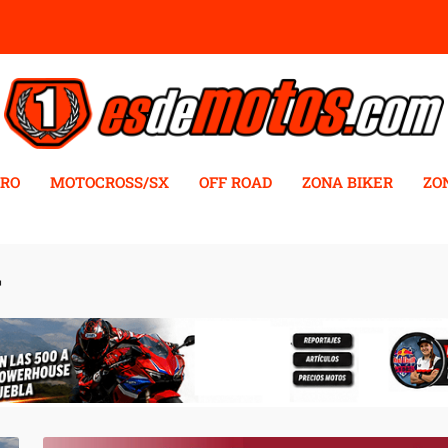
RO
MOTOCROSS/SX
OFF ROAD
ZONA BIKER
ZO
T