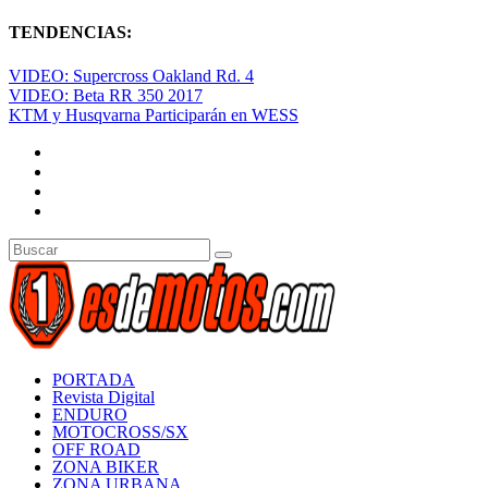
TENDENCIAS:
VIDEO: Supercross Oakland Rd. 4
VIDEO: Beta RR 350 2017
KTM y Husqvarna Participarán en WESS
PORTADA
Revista Digital
ENDURO
MOTOCROSS/SX
OFF ROAD
ZONA BIKER
ZONA URBANA