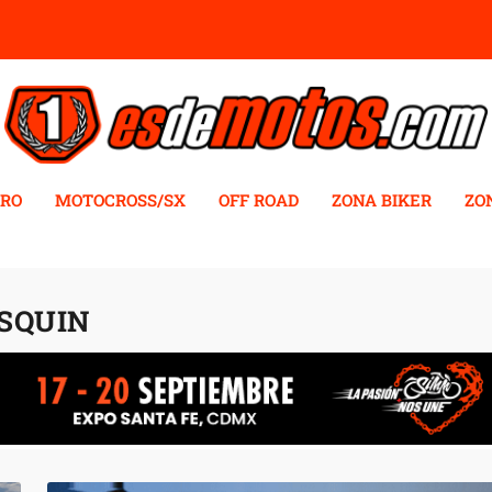
RO
MOTOCROSS/SX
OFF ROAD
ZONA BIKER
ZO
SQUIN