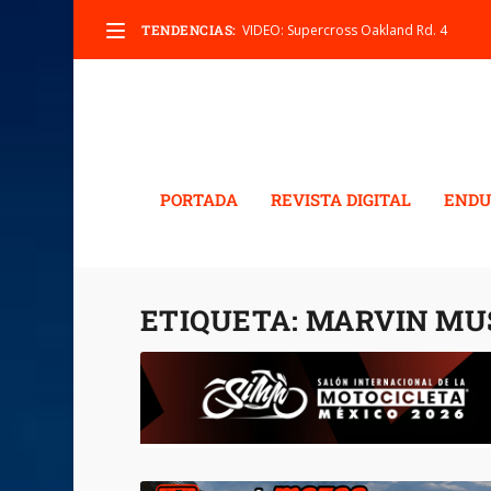
TENDENCIAS:
VIDEO: Supercross Oakland Rd. 4
PORTADA
REVISTA DIGITAL
ENDU
ETIQUETA:
MARVIN MU