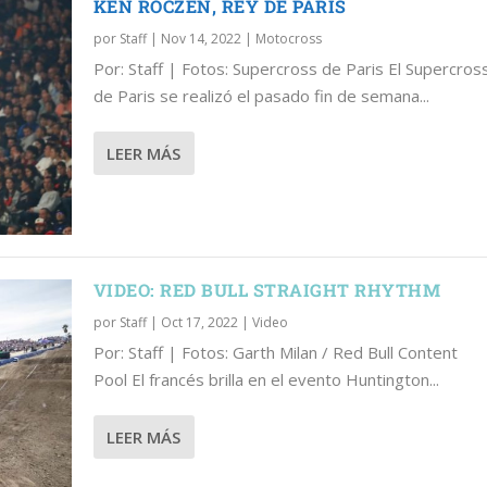
KEN ROCZEN, REY DE PARIS
por
Staff
|
Nov 14, 2022
|
Motocross
Por: Staff | Fotos: Supercross de Paris El Supercros
de Paris se realizó el pasado fin de semana...
T RHYTHM
Á DE VUELTA
OSS
LEER MÁS
VIDEO: RED BULL STRAIGHT RHYTHM
por
Staff
|
Oct 17, 2022
|
Video
Por: Staff | Fotos: Garth Milan / Red Bull Content
Pool El francés brilla en el evento Huntington...
LEER MÁS