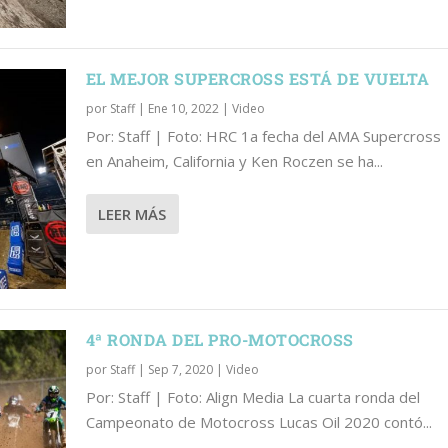
EL MEJOR SUPERCROSS ESTÁ DE VUELTA
por
Staff
|
Ene 10, 2022
|
Video
Por: Staff | Foto: HRC 1a fecha del AMA Supercross
en Anaheim, California y Ken Roczen se ha...
LEER MÁS
4ª RONDA DEL PRO-MOTOCROSS
por
Staff
|
Sep 7, 2020
|
Video
Por: Staff | Foto: Align Media La cuarta ronda del
Campeonato de Motocross Lucas Oil 2020 contó...