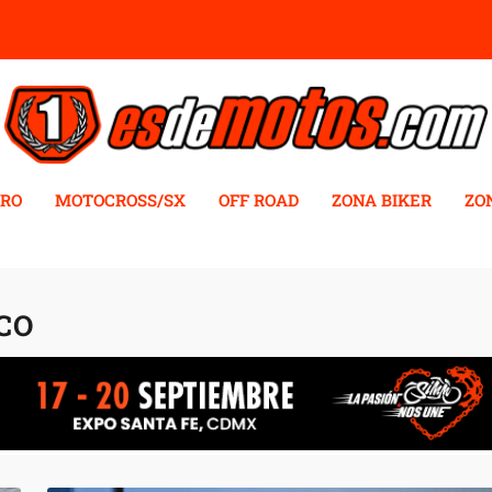
RO
MOTOCROSS/SX
OFF ROAD
ZONA BIKER
ZO
CO