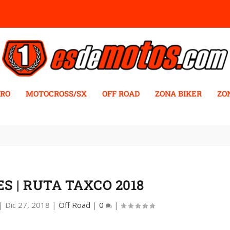
RO
MOTOCROSS/SX
OFF ROAD
ZONA BIKER
ZO
S | RUTA TAXCO 2018
|
Dic 27, 2018
|
Off Road
|
0
|