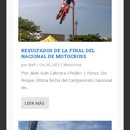
3ª FECHA DE MX EN MAZATLÁN
RESULTADOS: RD. 4 NACIONAL DE
LAS IMÁGENES DEL NACIONAL DE
MAZATLÁN ES OTRA COSA; LO QUE
MOTOCROSS
MOTOCROSS EN MAZATLÁN...
OCURRIÓ EN EL NACION...
RESULTADOS DE LA FINAL DEL
NACIONAL DE MOTOCROSS
por
Staff
|
Oct 30, 2023
|
Motocross
Por: Aldo Iván Cabrera «Piolín» | Fotos: Lliv
Roque Última fecha del Campeonato Nacional
de...
LEER MÁS