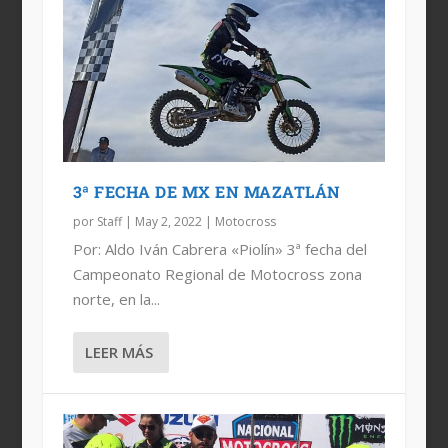
3ª FECHA DE MX EN MAZATLÁN
por
Staff
|
May 2, 2022
|
Motocross
Por: Aldo Iván Cabrera «Piolín» 3ª fecha del
Campeonato Regional de Motocross zona
norte, en la...
LEER MÁS