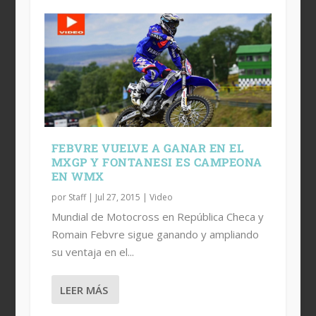
FEBVRE VUELVE A GANAR EN EL
MXGP Y FONTANESI ES CAMPEONA
EN WMX
por
Staff
|
Jul 27, 2015
|
Video
Mundial de Motocross en República Checa y
Romain Febvre sigue ganando y ampliando
su ventaja en el...
LEER MÁS