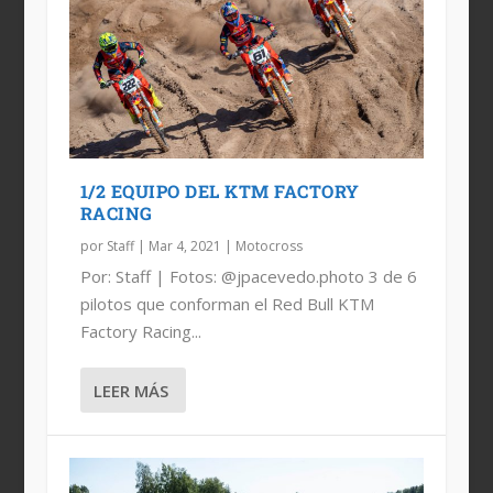
ROUND 5 DEL MUNDIAL DE
LOS PITS DEL TEAM HUSQVARNA
PRETEMPORADA DE MOTOCROSS,
MXGP EN ASIA, SIN EL «WEWE»
MOTOCROSS
MXGP
ANDRADE
1/2 EQUIPO DEL KTM FACTORY
RACING
por
Staff
|
Mar 4, 2021
|
Motocross
Por: Staff | Fotos: @jpacevedo.photo 3 de 6
pilotos que conforman el Red Bull KTM
Factory Racing...
LEER MÁS