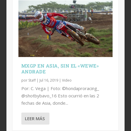
MXGP EN ASIA, SIN EL «WEWE»
ANDRADE
por
Staff
|
Jul 16, 2019
|
Video
Por: C. Vega | Foto: ©hondaproracing_
@shotbybavo_16 Esto ocurrió en las 2
fechas de Asia, donde...
LEER MÁS