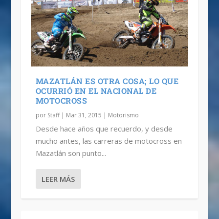
MAZATLÁN ES OTRA COSA; LO QUE
OCURRIÓ EN EL NACIONAL DE
MOTOCROSS
por
Staff
|
Mar 31, 2015
|
Motorismo
Desde hace años que recuerdo, y desde
mucho antes, las carreras de motocross en
Mazatlán son punto...
LEER MÁS