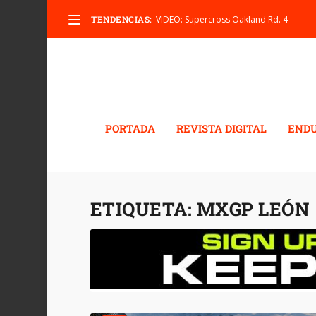
TENDENCIAS:
VIDEO: Supercross Oakland Rd. 4
PORTADA
REVISTA DIGITAL
END
ETIQUETA:
MXGP LEÓN