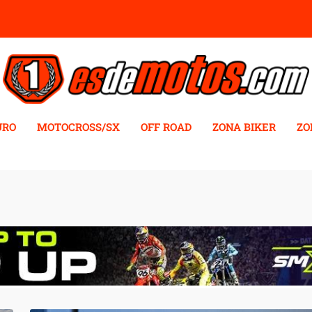
URO
MOTOCROSS/SX
OFF ROAD
ZONA BIKER
ZO