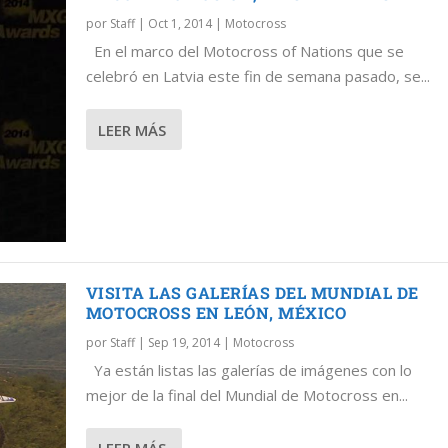
por
Staff
|
Oct 1, 2014
|
Motocross
En el marco del Motocross of Nations que se
celebró en Latvia este fin de semana pasado, se...
IO A LA MEJOR PROMOCIÓN; M...
UNDIAL DE MOTOCROSS EN LE...
AL DE MOTOCROSS EN LEÓN, M...
NDIAL DE MOTOCROSS EN LEÓN...
LEER MÁS
VISITA LAS GALERÍAS DEL MUNDIAL DE
MOTOCROSS EN LEÓN, MÉXICO
por
Staff
|
Sep 19, 2014
|
Motocross
Ya están listas las galerías de imágenes con lo
mejor de la final del Mundial de Motocross en...