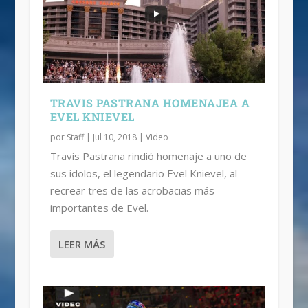
VIDEO: YA VIENE, EL PRIMER TRIPLE
BACKFLIP EN MOTO
TRAVIS PASTRANA HOMENAJEA A
EVEL KNIEVEL
por
Staff
|
Jul 10, 2018
|
Video
Travis Pastrana rindió homenaje a uno de
sus ídolos, el legendario Evel Knievel, al
recrear tres de las acrobacias más
importantes de Evel.
LEER MÁS