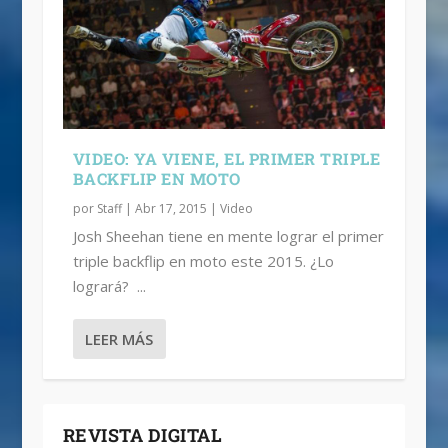
VIDEO: YA VIENE, EL PRIMER TRIPLE
BACKFLIP EN MOTO
por
Staff
|
Abr 17, 2015
|
Video
Josh Sheehan tiene en mente lograr el primer
triple backflip en moto este 2015. ¿Lo
logrará? ...
LEER MÁS
REVISTA DIGITAL