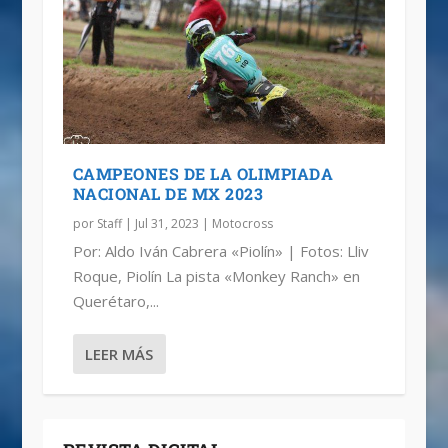
CAMPEONES DE LA OLIMPIADA
NACIONAL DE MX 2023
por
Staff
|
Jul 31, 2023
|
Motocross
Por: Aldo Iván Cabrera «Piolín» | Fotos: Lliv
Roque, Piolín La pista «Monkey Ranch» en
Querétaro,...
LEER MÁS