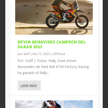
5 LATINOAMERICANOS EN EL TOP 10
ETAPA 9 DEL DAKAR; HOWES LÍDER EN
ETAPA 5 DEL DAKAR; TRIUNFO DE VAN
BARREDA GANA SU ETAPA NÚMERO
DEL DAKAR
MOTOS
BEVEREN
30 DEL DAKAR
KEVIN BENAVIDES CAMPEÓN DEL
DAKAR 2023
por
Staff
|
Ene 15, 2023
|
Off Road
Por: Staff | Fotos: Rally Zone ¡Kevin
Benavides de Red Bull KTM Factory Racing
ha ganado el Rally...
LEER MÁS