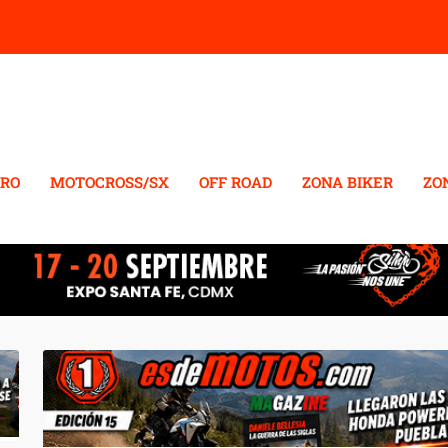
RO
MOTOCROSS/SX
OFF ROAD
ZONA BIKER
ZO
NANDEZ