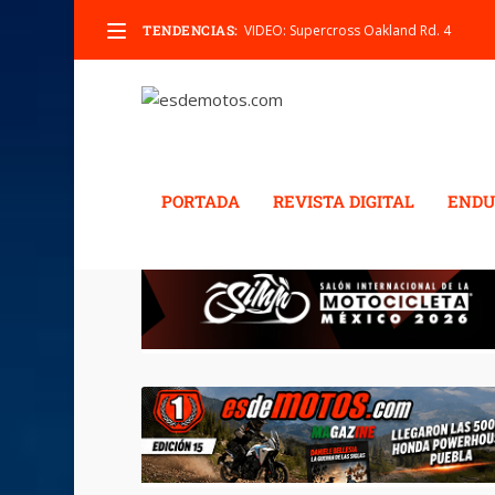
TENDENCIAS:
VIDEO: Supercross Oakland Rd. 4
PORTADA
REVISTA DIGITAL
ENDU
ETIQUETA:
RUBEN FER