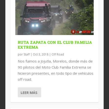
RUTA ZAPATA CON EL CLUB FAMILIA
EXTREMA
por
Staff
|
Oct 3, 2018
|
Off Road
Nos fuimos a Jojutla, Morelos, donde más de
90 pilotos del Moto Club Familia Extrema se
hicieron presentes, en todo tipo de vehículos
off road.
LEER MÁS