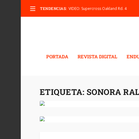
TENDENCIAS:
VIDEO: Supercross Oakland Rd. 4
PORTADA
REVISTA DIGITAL
END
ETIQUETA:
SONORA RAL