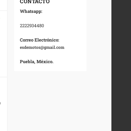
CONTACTO
Whatsapp:
N
2222934480
Correo Electrónico:
esdemotos@gmail.com
Puebla, México.
a