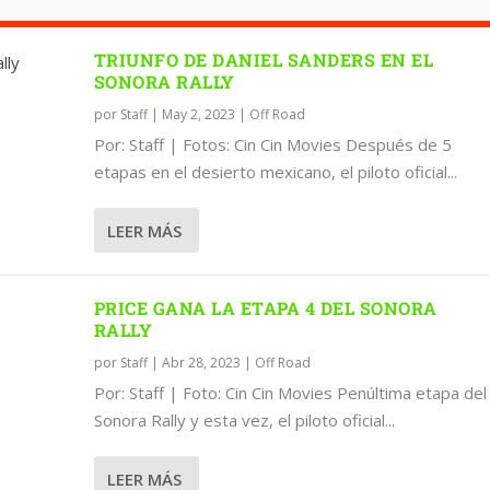
TRIUNFO DE DANIEL SANDERS EN EL
SONORA RALLY
por
Staff
|
May 2, 2023
|
Off Road
Por: Staff | Fotos: Cin Cin Movies Después de 5
etapas en el desierto mexicano, el piloto oficial...
LEER MÁS
PRICE GANA LA ETAPA 4 DEL SONORA
RALLY
por
Staff
|
Abr 28, 2023
|
Off Road
Por: Staff | Foto: Cin Cin Movies Penúltima etapa del
Sonora Rally y esta vez, el piloto oficial...
L SONORA RALLY
Y PARA SANDERS
1 DEL SONORA RALLY
ON PRÓLOGO EN HERMOSILLO
LEER MÁS