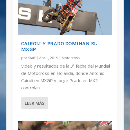
CAIROLI SIGUE DOMINANDO
HIGHLIGHTS: MXGP DE ARGENTINA
VIDEO: MXGP DE ESTADOS UNIDOS
HERLINGS SIGUE GANANDO EN EL
MXGP
CAIROLI Y PRADO DOMINAN EL
MXGP
por
Staff
|
Abr 1, 2019
|
Motocross
Video y resultados de la 3ª fecha del Mundial
de Motocross en Holanda, donde Antonio
Cairoli en MXGP y Jorge Prado en MX2
controlan.
LEER MÁS