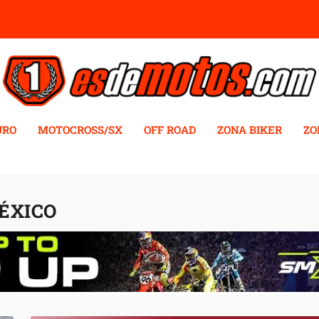
URO
MOTOCROSS/SX
OFF ROAD
ZONA BIKER
ZO
ÉXICO