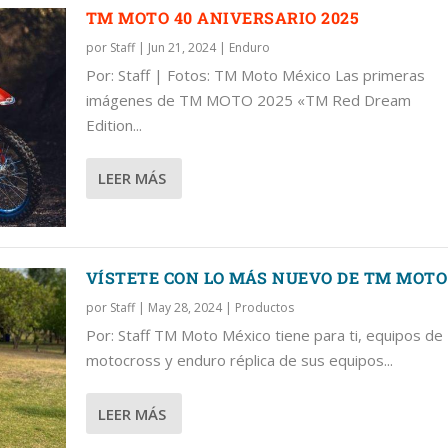
TM MOTO 40 ANIVERSARIO 2025
por
Staff
|
Jun 21, 2024
|
Enduro
Por: Staff | Fotos: TM Moto México Las primeras
imágenes de TM MOTO 2025 «TM Red Dream
025
O DE TM MOTO
 DEL MUNDIAL DE ENDURO
TM MOTO
Edition...
LEER MÁS
VÍSTETE CON LO MÁS NUEVO DE TM MOTO
por
Staff
|
May 28, 2024
|
Productos
Por: Staff TM Moto México tiene para ti, equipos de
motocross y enduro réplica de sus equipos...
LEER MÁS