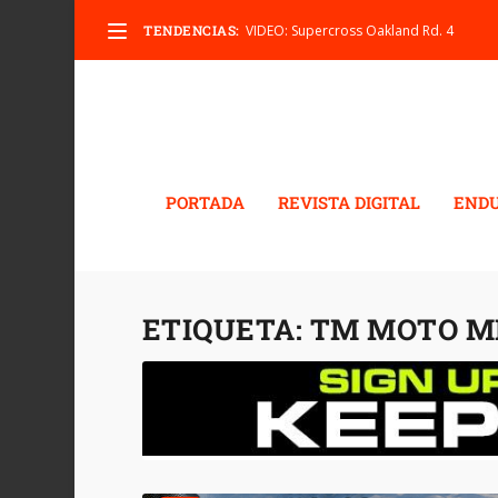
TENDENCIAS:
VIDEO: Supercross Oakland Rd. 4
PORTADA
REVISTA DIGITAL
END
ETIQUETA:
TM MOTO M