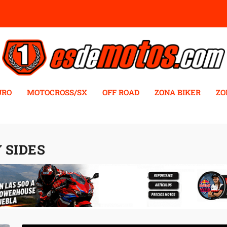
URO
MOTOCROSS/SX
OFF ROAD
ZONA BIKER
ZO
 SIDES