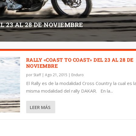
L 23 AL 28 DE NOVIEMBRE
RALLY «COAST TO COAST» DEL 23 AL 28 DE
NOVIEMBRE
por
Staff
|
Ago 21, 2015
|
Enduro
El Rally es de la modalidad Cross Country la cual es l
misma modalidad del rally DAKAR. En la...
LEER MÁS