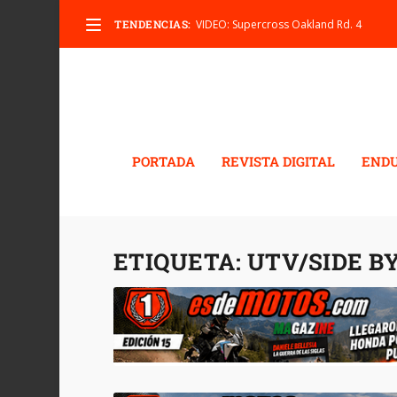
TENDENCIAS:
VIDEO: Supercross Oakland Rd. 4
PORTADA
REVISTA DIGITAL
END
ETIQUETA:
UTV/SIDE BY