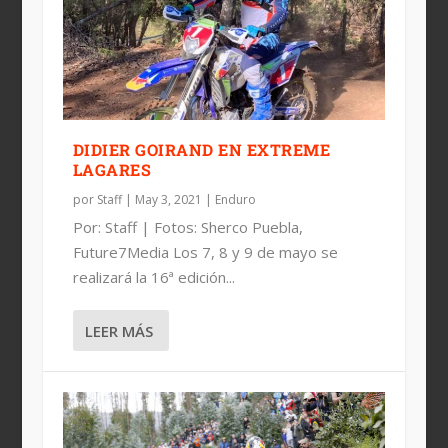
HIGHLIGHTS EXTREME XL LAGARES
BOLT, GANADOR DE EXTREME XL
LAGARES
DIDIER GOIRAND EN EXTREME
LAGARES
por
Staff
|
May 3, 2021
|
Enduro
Por: Staff | Fotos: Sherco Puebla,
Future7Media Los 7, 8 y 9 de mayo se
realizará la 16ª edición...
LEER MÁS