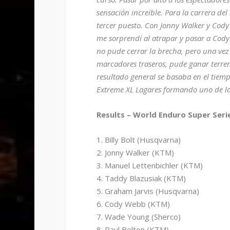
sensación increíble. Para la carrera d
tercer puesto. Con Jonny Walker y Cod
me sorprendí al atrapar y pasar a Cody
no pude cerrar la brecha, pero una ve
marcadores traseros, pude ganar terreno
resultado general se basaba en el tiemp
Extreme XL Lagares formando uno de los 
Results – World Enduro Super Seri
1. Billy Bolt (Husqvarna)
2. Jonny Walker (KTM)
3. Manuel Lettenbichler (KTM)
4. Taddy Blazusiak (KTM)
5. Graham Jarvis (Husqvarna)
6. Cody Webb (KTM)
7. Wade Young (Sherco)
8. Paul Bolton (KTM)