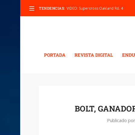
TENDENCIAS:
VIDEO: Supercross Oakland Rd. 4
PORTADA
REVISTA DIGITAL
ENDU
BOLT, GANADO
Publicado po