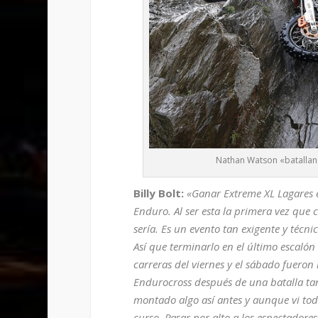
Nathan Watson «batallan
Billy Bolt:
«Ganar Extreme XL Lagares 
Enduro. Al ser esta la primera vez que
sería. Es un evento tan exigente y técn
Así que terminarlo en el último escalón
carreras del viernes y el sábado fueron
Endurocross después de una batalla tan
montado algo así antes y aunque vi todo
curso. Pasar por alto a los espectadore