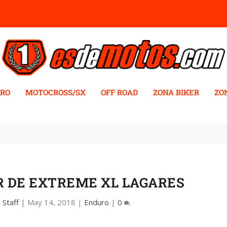
RO
MOTOCROSS/SX
OFF ROAD
ZONA BIKER
ZO
R DE EXTREME XL LAGARES
r
Staff
|
May 14, 2018
|
Enduro
|
0