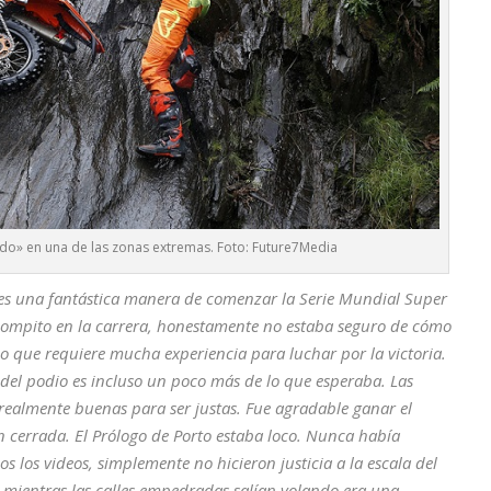
do» en una de las zonas extremas. Foto: Future7Media
es una fantástica manera de comenzar la Serie Mundial Super
 compito en la carrera, honestamente no estaba seguro de cómo
ico que requiere mucha experiencia para luchar por la victoria.
 del podio es incluso un poco más de lo que esperaba. Las
 realmente buenas para ser justas. Fue agradable ganar el
 cerrada. El Prólogo de Porto estaba loco. Nunca había
s los videos, simplemente no hicieron justicia a la escala del
s mientras las calles empedradas salían volando era una