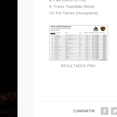
9. Travis Teasdale (Beta)
10. Pol Tarres (Husqvarna)
RESULTADOS PRO.
COMPARTIR: