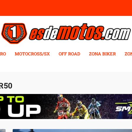
RO
MOTOCROSS/SX
OFF ROAD
ZONA BIKER
ZO
R50