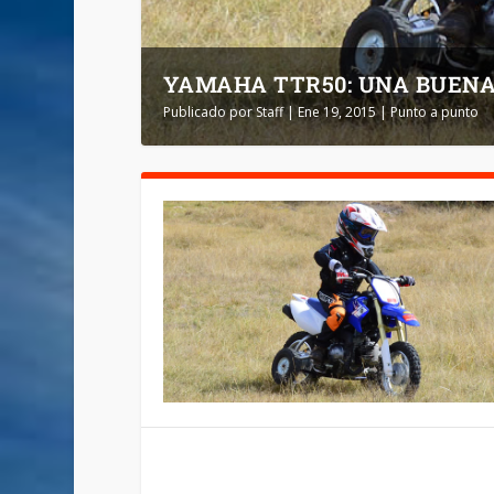
YAMAHA TTR50: UNA BUENA O
Publicado por
Staff
|
Ene 19, 2015
|
Punto a punto