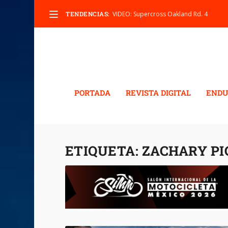
TENDENCIAS:
VIDEO: Supercross Oakland Rd. 4
PORTADA
REVISTA DIGITAL
ENDU
ETIQUETA:
ZACHARY P