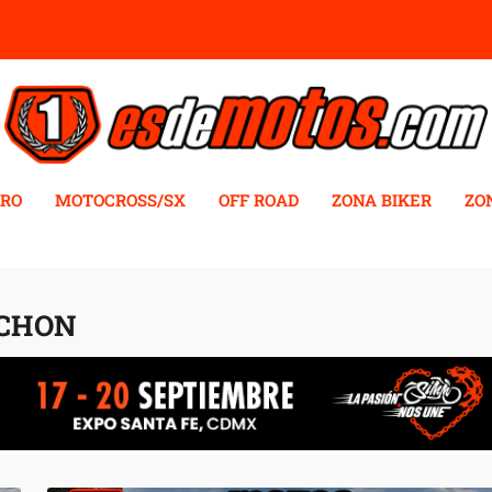
RO
MOTOCROSS/SX
OFF ROAD
ZONA BIKER
ZO
ICHON