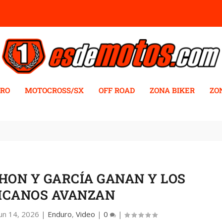
RO
MOTOCROSS/SX
OFF ROAD
ZONA BIKER
ZO
HON Y GARCÍA GANAN Y LOS
ICANOS AVANZAN
Jun 14, 2026
|
Enduro
,
Video
|
0
|