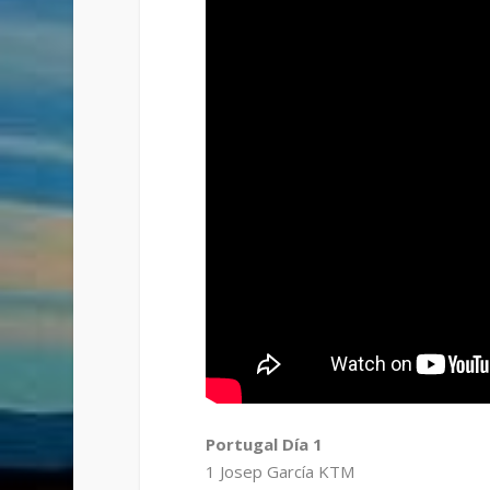
Portugal Día 1
1 Josep García KTM