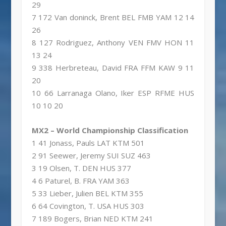
29
7 172 Van doninck, Brent BEL FMB YAM 12 14
26
8 127 Rodriguez, Anthony VEN FMV HON 11
13 24
9 338 Herbreteau, David FRA FFM KAW 9 11
20
10 66 Larranaga Olano, Iker ESP RFME HUS
10 10 20
MX2 – World Championship Classification
1 41 Jonass, Pauls LAT KTM 501
2 91 Seewer, Jeremy SUI SUZ 463
3 19 Olsen, T. DEN HUS 377
4 6 Paturel, B. FRA YAM 363
5 33 Lieber, Julien BEL KTM 355
6 64 Covington, T. USA HUS 303
7 189 Bogers, Brian NED KTM 241