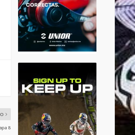
MO
tapa 8