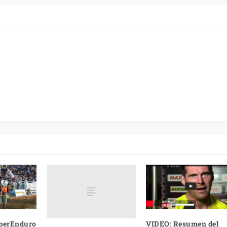
perEnduro
VIDEO: Resumen del