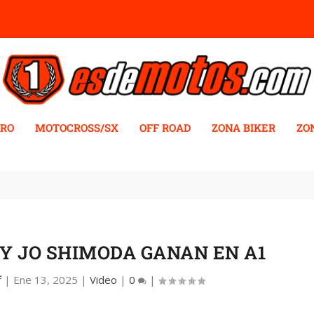
RO
MOTOCROSS/SX
OFF ROAD
ZONA BIKER
ZO
Y JO SHIMODA GANAN EN A1
f
|
Ene 13, 2025
|
Video
|
0
|