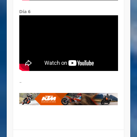
Día 6
–