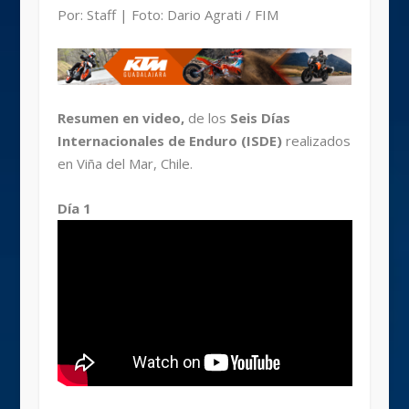
Por: Staff | Foto: Dario Agrati / FIM
Resumen en video,
de los
Seis Días
Internacionales de Enduro (ISDE)
realizados
en Viña del Mar, Chile.
Día 1