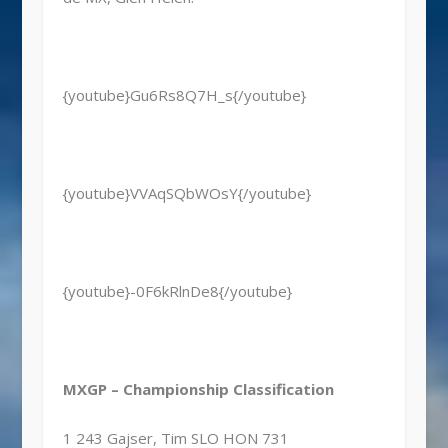
{youtube}Gu6Rs8Q7H_s{/youtube}
{youtube}VVAqSQbWOsY{/youtube}
{youtube}-0F6kRlnDe8{/youtube}
MXGP – Championship Classification
1 243 Gajser, Tim SLO HON 731