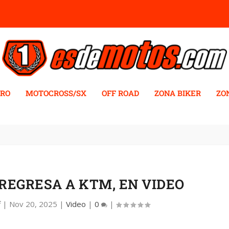
RO
MOTOCROSS/SX
OFF ROAD
ZONA BIKER
ZO
REGRESA A KTM, EN VIDEO
f
|
Nov 20, 2025
|
Video
|
0
|