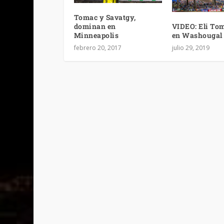
Tomac y Savatgy,
VIDEO: Eli To
dominan en
en Washougal
Minneapolis
julio 29, 2019
febrero 20, 2017