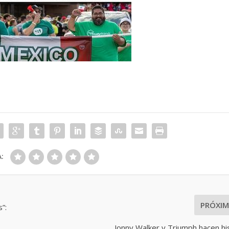
:
PRÓXI
”:
Jonny Walker y Triumph hacen hi